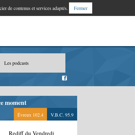
cier de contenus et services adaptés.
Fermer
Les podcasts
ce moment
Évreux 102.4
V.B.C. 95.9
Rediff du Vendredi