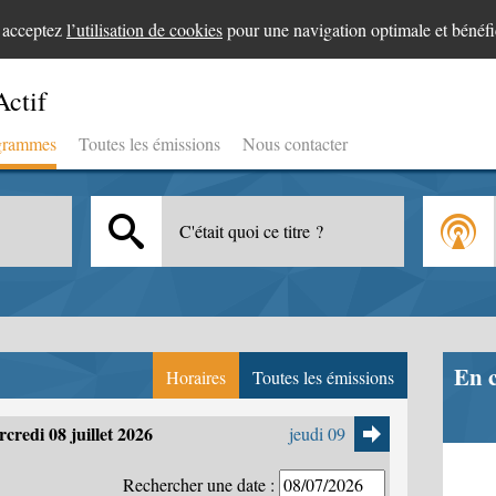
s acceptez
l’utilisation de cookies
pour une navigation optimale et bénéfi
Actif
grammes
Toutes les émissions
Nous contacter
C'était quoi ce titre ?
En 
Horaires
Toutes les émissions
credi 08 juillet 2026
jeudi 09
Rechercher une date :