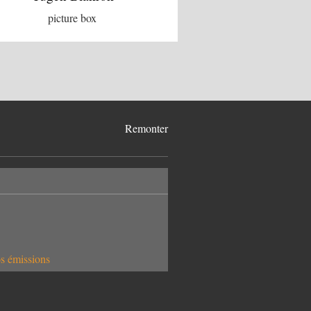
picture box
Remonter
os émissions