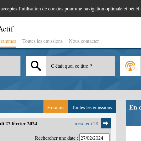
s acceptez
l’utilisation de cookies
pour une navigation optimale et bénéfi
Actif
grammes
Toutes les émissions
Nous contacter
C'était quoi ce titre ?
En 
Horaires
Toutes les émissions
i 27 février 2024
mercredi 28
Rechercher une date :