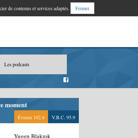
cier de contenus et services adaptés.
Fermer
Les podcasts
ce moment
Évreux 102.4
V.B.C. 95.9
Yugen Blakrok